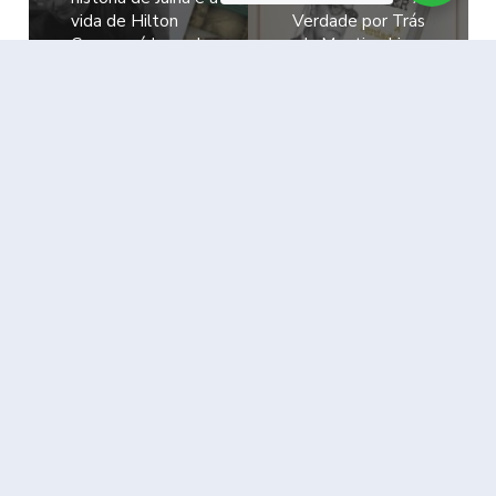
vida de Hilton
Verdade por Trás
Campos é lançado
da Mentira: Livro
em MT – Renda
promete
com a venda dos
desvendar
exemplares será
capítulos da
doada para o
história brasileira
Hospital do Câncer