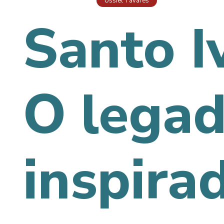
Ussiel Tavares
Santo I
O lega
inspira