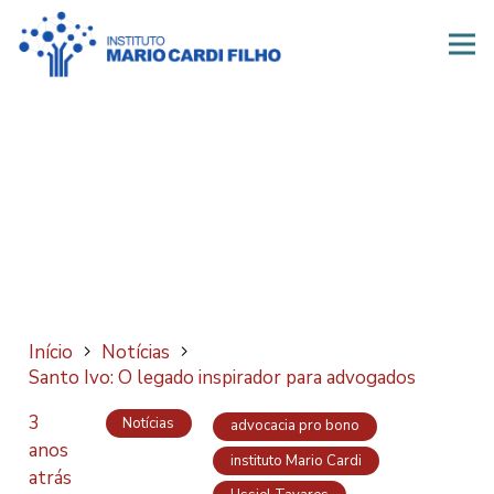
Início
Notícias
Santo Ivo: O legado inspirador para advogados
3
Notícias
advocacia pro bono
anos
instituto Mario Cardi
atrás