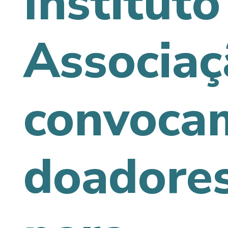
Instituto
Associaç
convoca
doadore