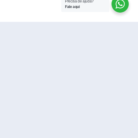
Precisa de ajuda?
Fale aqui
Instituto Mário
ARTIGO – Às
Cardi Filho: o ano
mulheres que
de 2023 e as
transformam vidas
perspectivas para
no Instituto Mário
2024
Cardi Filho