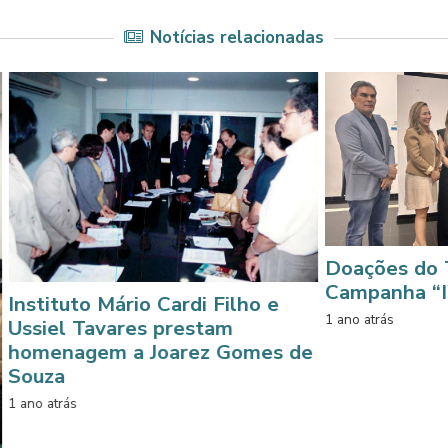
Notícias relacionadas
Doações do TCE-MT refo
Campanha “IWIRC Solidár
rio Cardi Filho e
1 ano atrás
res prestam
a Joarez Gomes de