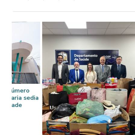
Instituto Má
a
Ussiel Tava
homenagem 
Souza
1 ano atrás