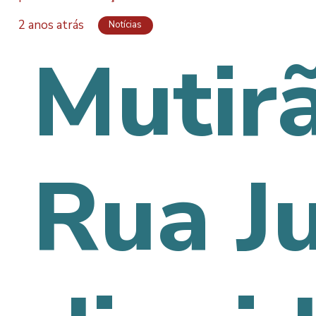
2 anos atrás
Notícias
Mutir
Rua J