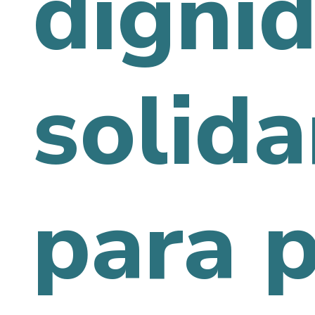
digni
solid
para 