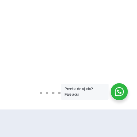
Doações da
são entreg
Cuiabá
1 ano atrás
Precisa de ajuda?
Fale aqui