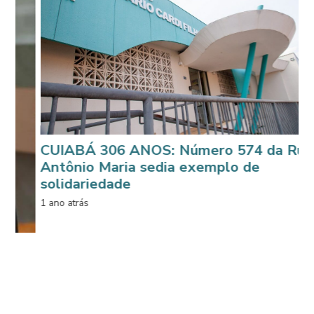
Á 306 ANOS: Número 574 da Rua
o Maria sedia exemplo de
riedade
s