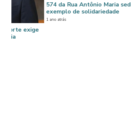
574 da Rua Antônio Maria sedia
exemplo de solidariedade
1 ano atrás
xige
Doaçõ
Solidá
de Amp
1 ano atrá