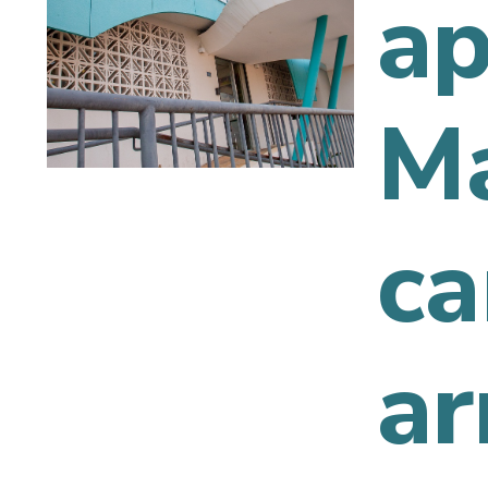
ap
Má
c
ar