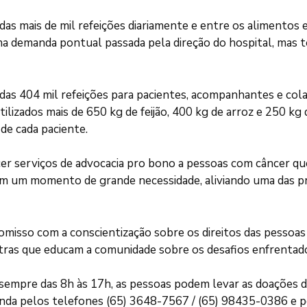
ais de mil refeições diariamente e entre os alimentos estão
uma demanda pontual passada pela direção do hospital, mas 
das 404 mil refeições para pacientes, acompanhantes e col
lizados mais de 650 kg de feijão, 400 kg de arroz e 250 kg 
de cada paciente.
er serviços de advocacia pro bono a pessoas com câncer q
ça em um momento de grande necessidade, aliviando uma das
isso com a conscientização sobre os direitos das pessoas 
lestras que educam a comunidade sobre os desafios enfrenta
 sempre das 8h às 17h, as pessoas podem levar as doações di
nda pelos telefones (65) 3648-7567 / (65) 98435-0386 e p