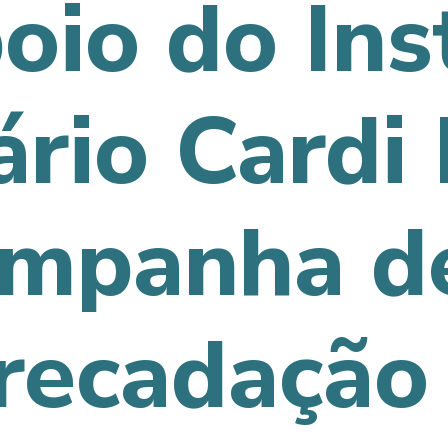
oio do Ins
rio Cardi 
ampanha d
recadação