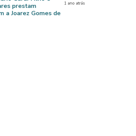
1 ano atrás
tam
z Gomes de
V
e
1