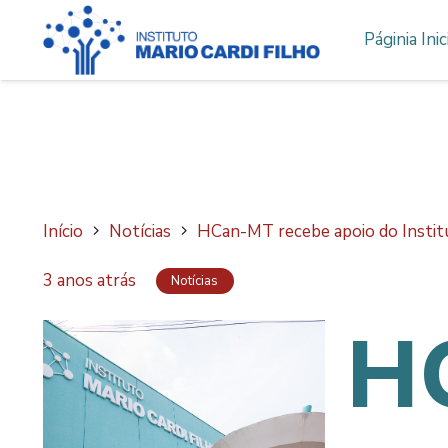
Páginia Inic
Início
Notícias
HCan-MT recebe apoio do Institu
3 anos atrás
Notícias
H