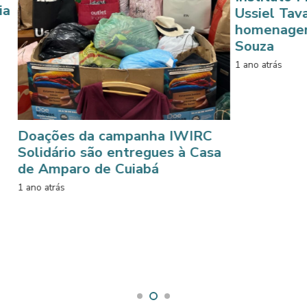
Ussiel Tavares pres
homenagem a Joare
Souza
1 ano atrás
es da campanha IWIRC
rio são entregues à Casa
aro de Cuiabá
s