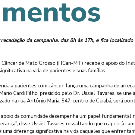
imentos
recadação da campanha, das 8h às 17h, e fica localizado 
de Câncer de Mato Grosso (HCan-MT) recebe o apoio do Insti
ficativa na vida de pacientes e suas famílias.
ncia a pacientes com câncer, lança uma campanha de arre
Mário Cardi Filho, presidido pelo Dr. Ussiel Tavares, se une
izado na rua Antônio Maria, 547, centro de Cuiabá, será po
 o apoio da comunidade desempenha um papel fundamental na
perança”, disse Ussiel Tavares ressaltando que o apoio à 
z uma diferença significativa na vida daqueles que enfrenta