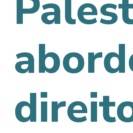
Pales
abord
direit