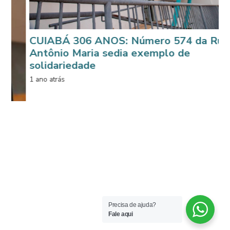
Á 306 ANOS: Número 574 da Rua
io Maria sedia exemplo de
riedade
ás
Doações d
são entreg
Cuiabá
Precisa de ajuda?
1 ano atrás
Fale aqui