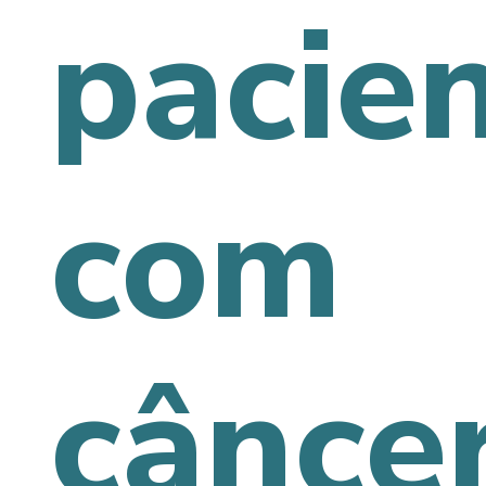
pacie
com
cânce