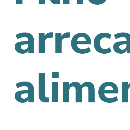
arrec
alime