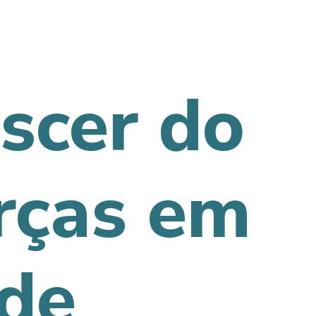
scer do
rças em
ade