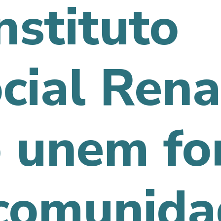
Instituto
cial Rena
 unem fo
 comunid