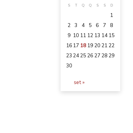
S
T
Q
Q
S
S
D
1
2
3
4
5
6
7
8
9
10
11
12
13
14
15
16
17
18
19
20
21
22
23
24
25
26
27
28
29
30
set »