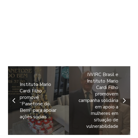
IWIRC Brasil e
Instituto Mario
Instituto Mario
Cardi Filho
Cardi Filho
promovem
promove
campanha solidária
“Panetone do
em apoio a
Bem” para apoiar
mulheres em
ações sociais
situação de
vulnerabilidade