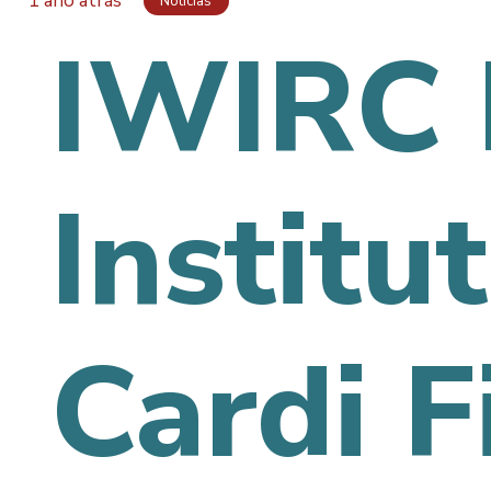
1 ano atrás
Notícias
IWIRC B
Institu
Cardi F