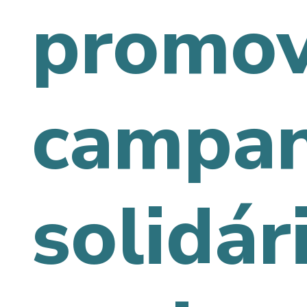
promo
campa
solidár