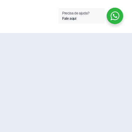
Precisa de ajuda?
Fale aqui
Abril Laranja:
Instituto consegue
Campanha alerta
na Justiça
para riscos de
fornecimento de
amputação e leva
medicamento a
mensagens de
paciente com
motivação
câncer