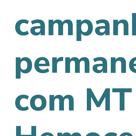
campan
perman
com MT