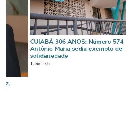
CUIABÁ 306 ANOS: Número 574 da Rua
Antônio Maria sedia exemplo de
solidariedade
1 ano atrás
D
s