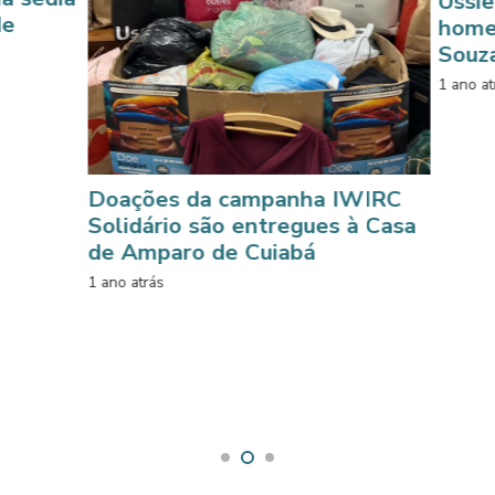
Ussiel Tavar
homenagem a
Souza
1 ano atrás
Doações da campanha IWIRC
Solidário são entregues à Casa
de Amparo de Cuiabá
1 ano atrás