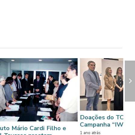
Doações do TCE-MT refor
Campanha “IWIRC Solidári
io Cardi Filho e
1 ano atrás