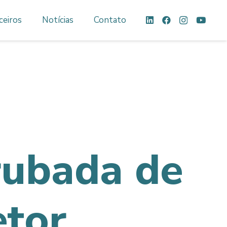
ceiros
Notícias
Contato
rubada de
etor