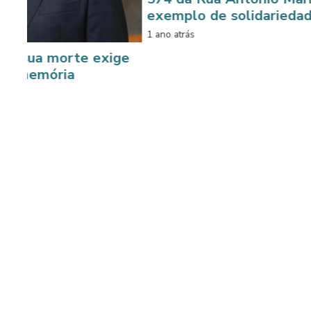
exemplo de solidariedade
1 ano atrás
morte exige
ria