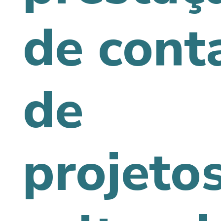
de cont
de
projeto