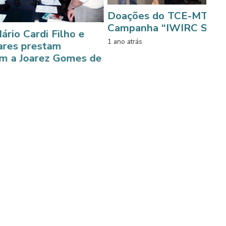
Doações do TCE-MT reforçam
Campanha “IWIRC Solidário”
i Filho e
1 ano atrás
stam
ez Gomes de