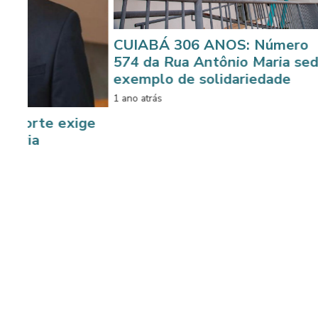
CUIABÁ 306 ANOS: Número
574 da Rua Antônio Maria sedia
exemplo de solidariedade
1 ano atrás
exige
Doaçõ
Solid
de Am
1 ano atr