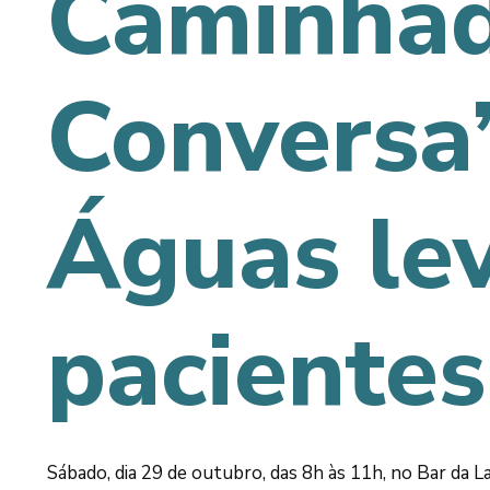
Caminhad
Conversa
Águas le
pacientes
Sábado, dia 29 de outubro, das 8h às 11h, no Bar da L