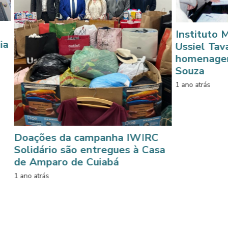
Instituto Mário Card
Ussiel Tavares pre
homenagem a Joar
Souza
1 ano atrás
es da campanha IWIRC
ário são entregues à Casa
paro de Cuiabá
ás