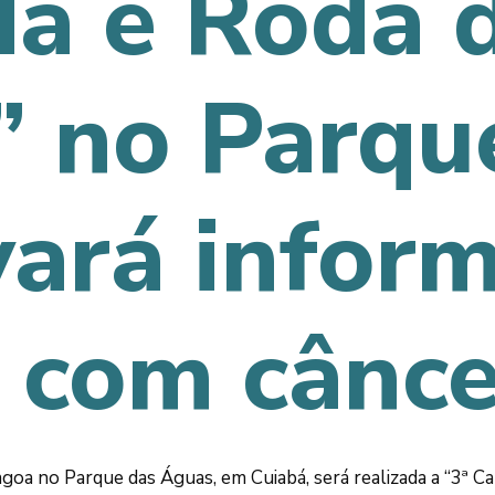
a e Roda 
” no Parqu
vará infor
 com cânce
agoa no Parque das Águas, em Cuiabá, será realizada a “3ª 