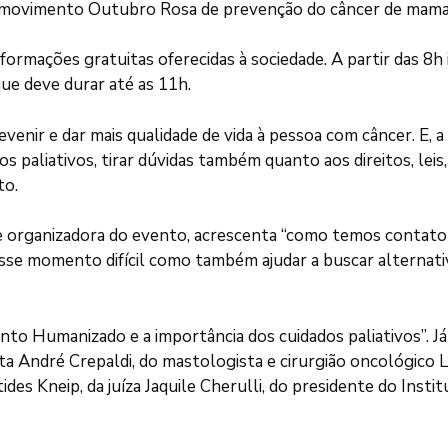
ao movimento Outubro Rosa de prevenção do câncer de mama 
nformações gratuitas oferecidas à sociedade. A partir das 8h
ue deve durar até as 11h.
prevenir e dar mais qualidade de vida à pessoa com câncer. E,
 paliativos, tirar dúvidas também quanto aos direitos, lei
to.
rganizadora do evento, acrescenta “como temos contato c
sse momento difícil como também ajudar a buscar alternati
to Humanizado e a importância dos cuidados paliativos”. Já
ta André Crepaldi, do mastologista e cirurgião oncológico 
des Kneip, da juíza Jaquile Cherulli, do presidente do Insti