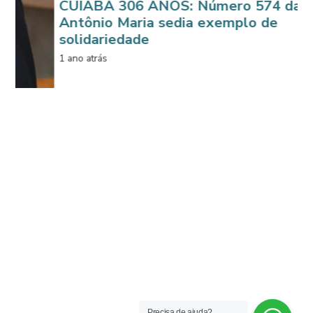
CUIABÁ 306 ANOS: Número 574 da Rua
Antônio Maria sedia exemplo de
solidariedade
1 ano atrás
Doaç
são 
Cuia
1 ano a
Precisa de ajuda?