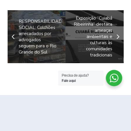
Exposição “Cuiabá
RESPONSABILIDADE
Ribeirinha” destaca
SOCIAL: Colchões
ameaças
arrecadados por
ambientais e
advogados
culturais às
seguem para o Rio
comunidades
Grande do Sul
tradicionais
Precisa de ajuda?
Fale aqui