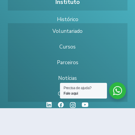
Instituto
Histórico
Voluntariado
Cursos
Parceiros
Notícias
Precisa de ajuda?
Contato
Fale aqui