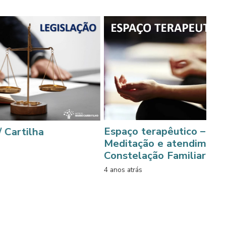
Ações
Espaço terapêutico – Prática de
Bem,
Meditação e atendimento da
móvei
Constelação Familiar
4 anos a
4 anos atrás