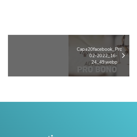
Capa20facebook_ProBono3
02-2022_16-
24_49.webp